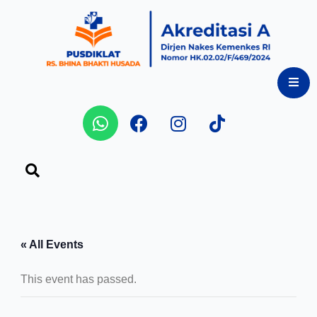
Skip
to
content
Whatsapp
Facebook
Instagram
Tiktok
« All Events
This event has passed.