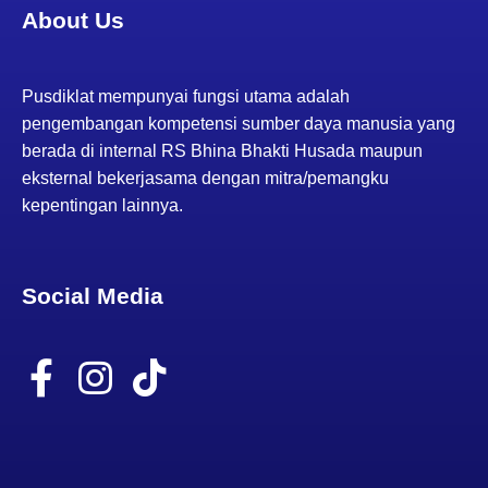
About Us
Pusdiklat mempunyai fungsi utama adalah
pengembangan kompetensi sumber daya manusia yang
berada di internal RS Bhina Bhakti Husada maupun
eksternal bekerjasama dengan mitra/pemangku
kepentingan lainnya.
Social Media
F
I
T
a
n
i
c
s
k